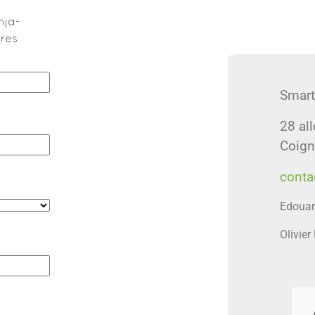
nja-
res
Smart
28 all
Coign
conta
Edouar
Olivie