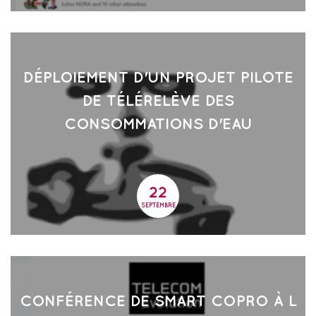
DÉPLOIEMENT D'UN PROJET PILOTE
DE TÉLÉRELÈVE DES
CONSOMMATIONS D'EAU
22
22
SEPTEMBRE
CONFÉRENCE DE SMART COPRO À L