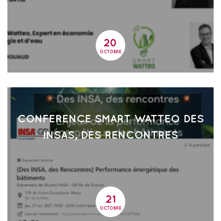
20
20
OCTOBRE
CONFERENCE SMART WATTEO DES
INSAS, DES RENCONTRES
21
21
OCTOBRE