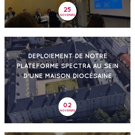
25
25
NOVEMBRE
DEPLOIEMENT DE NOTRE
PLATEFORME SPECTRA AU SEIN
D'UNE MAISON DIOCÉSAINE
02
02
NOVEMBRE