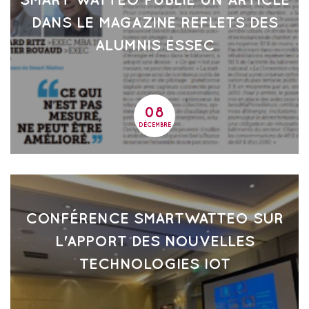
SMART WATTEO PUBLIE UN ARTICLE
DANS LE MAGAZINE REFLETS DES
ALUMNIS ESSEC
08
08
DÉCEMBRE
CONFÉRENCE SMARTWATTEO SUR
L'APPORT DES NOUVELLES
TECHNOLOGIES IOT