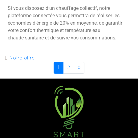
Si vous disposez d’un chauffage collectif, notre
plateforme connectée vous permettra de réaliser les
économies d’énergie de 20% en moyenne, de garantir
votre confort thermique et température eau
chaude sanitaire et de suivre vos consommations.
Notre offre
1
2
»